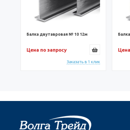
Балка двутавровая № 10 12м
Балка д
Цена по запросу
Цена п
ик
Заказать в 1 клик