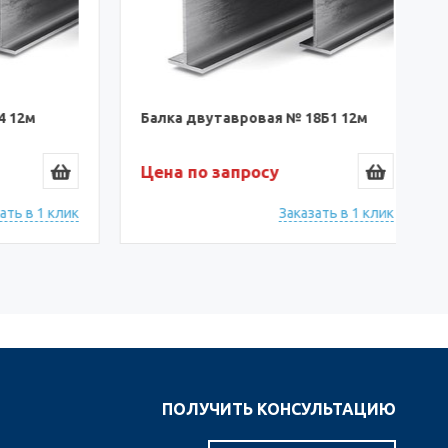
12м
Балка двутавровая № 18Б1 12м
Б
Цена по запросу
Ц
 в 1 клик
Заказать в 1 клик
ПОЛУЧИТЬ КОНСУЛЬТАЦИЮ