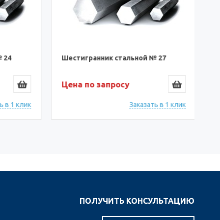
 24
Шестигранник стальной № 27
Ш
Цена по запросу
Ц
 в 1 клик
Заказать в 1 клик
ПОЛУЧИТЬ КОНСУЛЬТАЦИЮ