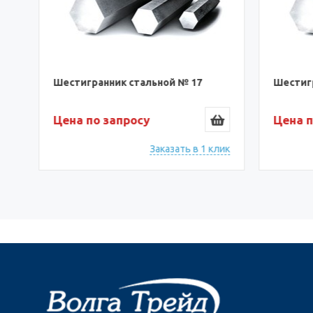
Шестигранник стальной № 17
Шестигр
Цена по запросу
Цена п
ик
Заказать в 1 клик