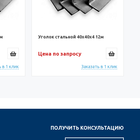
6м
Уголок стальной 40х40х4 12м
У
Цена по запросу
Ц
 в 1 клик
Заказать в 1 клик
ПОЛУЧИТЬ КОНСУЛЬТАЦИЮ