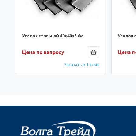
Уголок стальной 40х40х3 6м
Уголок 
Цена по запросу
Цена п
ик
Заказать в 1 клик