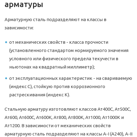
арматуры
Арматурную сталь подразделяют на классы в
зависимости:
от механических свойств - класса прочности
(установленного стандартом нормируемого значения
условного или физического предела текучести в
ньютонах на квадратный миллиметр);
от эксплуатационных характеристик - на свариваемую
(индекс С), стойкую против коррозионного
растрескивания (индекс К).
Стальную арматуру изготовляют классов Ат400С, Ат500С,
Ат600, Ат600С, Ат600К, Ат800, Ат800К, Ат1000, Ат1000К и
Ат1200. В зависимости от механических свойств
арматурную сталь подразделяют на классы A-I (A240), A-II