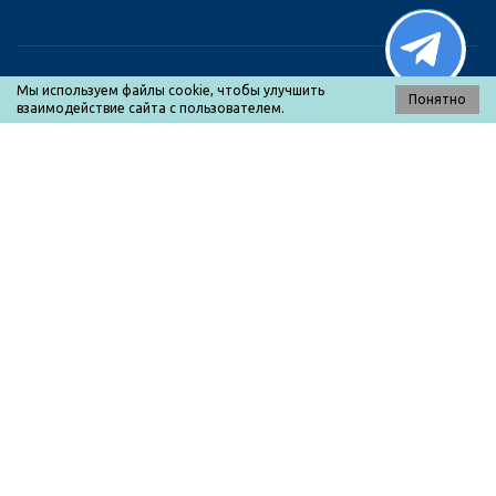
Мы используем файлы cookie, чтобы улучшить
Понятно
взаимодействие сайта с пользователем.
МЕНЮ
Каталог товаров
О нас
Оплата и доставка
Прайс-лист
Контакты
Политика конфиденциальности
КОНТАКТЫ
+7 (8453) 79-21-52
+7 (8453) 79-20-10
tkvolgatrade@overta.ru